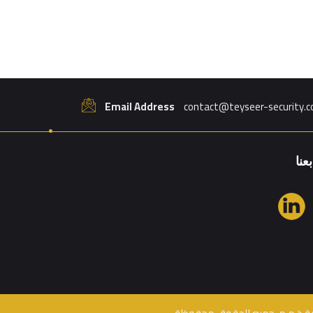
Email Address
contact@teyseer-security.
بعنا