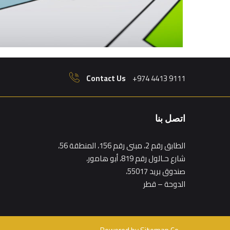
Contact Us
+974 4413 9111
اتصل بنا
الطابق رقم 2، مبنى رقم 156، المنطقة 56،
شارع حـالول رقم 819، أبو هامور،
صندوق بريد 55017،
الدوحة – قطر